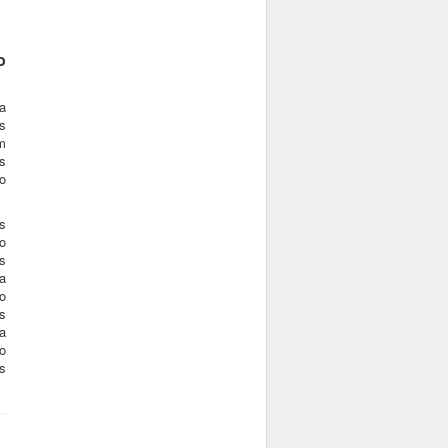
o
a
s
m
s
o
s
o
s
a
do
s
a
o
s