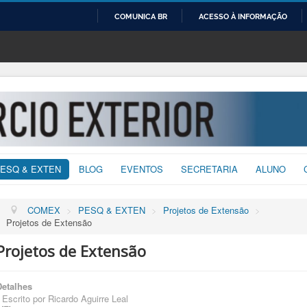
COMUNICA BR
ACESSO À INFORMAÇÃO
IR
PARA
O
CONTEÚDO
ESQ & EXTEN
BLOG
EVENTOS
SECRETARIA
ALUNO
COMEX
>
PESQ & EXTEN
>
Projetos de Extensão
>
Projetos de Extensão
Projetos de Extensão
Detalhes
Escrito por
Ricardo Aguirre Leal