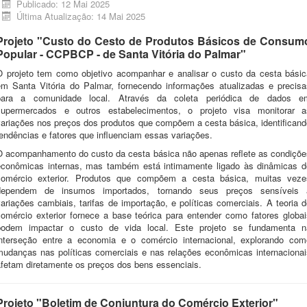
Publicado: 12 Mai 2025
Última Atualização: 14 Mai 2025
Projeto "Custo do Cesto de Produtos Básicos de Consum
Popular - CCPBCP - de Santa Vitória do Palmar"
O projeto tem como objetivo acompanhar e analisar o custo da cesta básic
em Santa Vitória do Palmar, fornecendo informações atualizadas e precisa
para a comunidade local. Através da coleta periódica de dados e
supermercados e outros estabelecimentos, o projeto visa monitorar a
variações nos preços dos produtos que compõem a cesta básica, identificand
endências e fatores que influenciam essas variações.
O acompanhamento do custo da cesta básica não apenas reflete as condiçõe
econômicas internas, mas também está intimamente ligado às dinâmicas d
comércio exterior. Produtos que compõem a cesta básica, muitas veze
dependem de insumos importados, tornando seus preços sensíveis 
ariações cambiais, tarifas de importação, e políticas comerciais. A teoria 
comércio exterior fornece a base teórica para entender como fatores globai
podem impactar o custo de vida local. Este projeto se fundamenta n
interseção entre a economia e o comércio internacional, explorando com
mudanças nas políticas comerciais e nas relações econômicas internacionai
afetam diretamente os preços dos bens essenciais.
Projeto "Boletim de Conjuntura do Comércio Exterior"