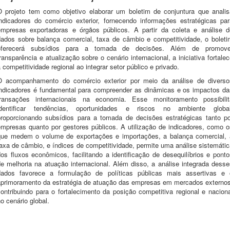
O projeto tem como objetivo elaborar um boletim de conjuntura que analis
indicadores do comércio exterior, fornecendo informações estratégicas par
empresas exportadoras e órgãos públicos. A partir da coleta e análise d
dados sobre balança comercial, taxa de câmbio e competitividade, o boleti
oferecerá subsídios para a tomada de decisões. Além de promove
ransparência e atualização sobre o cenário internacional, a iniciativa fortale
 competitividade regional ao integrar setor público e privado.
O acompanhamento do comércio exterior por meio da análise de diverso
indicadores é fundamental para compreender as dinâmicas e os impactos da
transações internacionais na economia. Esse monitoramento possibilit
identificar tendências, oportunidades e riscos no ambiente global
proporcionando subsídios para a tomada de decisões estratégicas tanto po
empresas quanto por gestores públicos. A utilização de indicadores, como o
que medem o volume de exportações e importações, a balança comercial, 
axa de câmbio, e índices de competitividade, permite uma análise sistemáti
os fluxos econômicos, facilitando a identificação de desequilíbrios e pont
de melhoria na atuação internacional. Além disso, a análise integrada desse
dados favorece a formulação de políticas públicas mais assertivas e 
aprimoramento da estratégia de atuação das empresas em mercados externos
ontribuindo para o fortalecimento da posição competitiva regional e nacion
o cenário global.