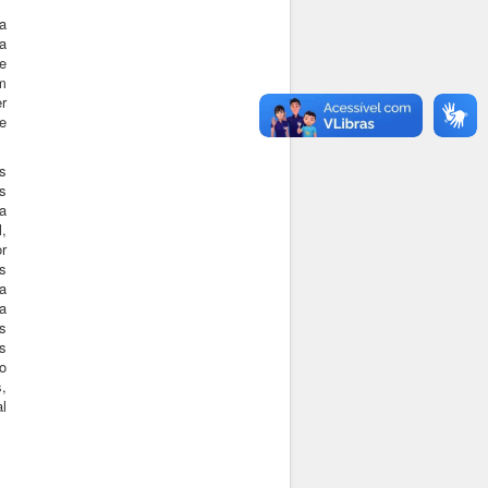
a
a
e
m
r
ce
s
s
a
,
r
s
a
ca
os
s
o
,
al