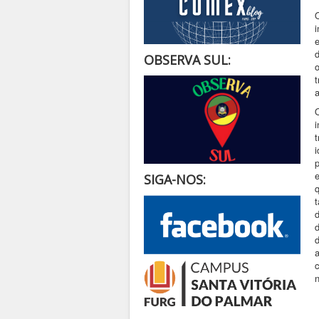
OBSERVA SUL:
t
a
SIGA-NOS:
t
d
c
n