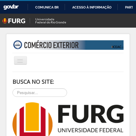
COMUNICA BR
ACESSO À INFORMAÇÃO
PARTI
IR
Universidade
Federal do Rio Grande
PARA
O
CONTEÚDO
Alternar
Navegação
INÍCIO
BUSCA NO SITE:
SOBRE
Pesquisar...
NOTÍCIAS
PESQ & EXTEN
BLOG
EVENTOS