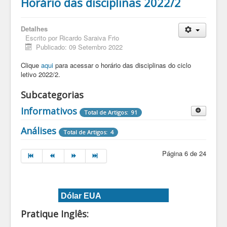
Horário das disciplinas 2022/2
Detalhes
Escrito por
Ricardo Saraiva Frio
Publicado: 09 Setembro 2022
Clique
aqui
para acessar o horário das disciplinas do ciclo
letivo 2022/2.
Subcategorias
Informativos
Total de Artigos: 91
Destaques Informativos
Análises
Total de Artigos: 4
Total de Artigos: 2
Página 6 de 24
Dólar EUA
Pratique Inglês: