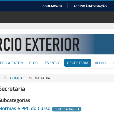
COMUNICA BR
ACESSO À INFORMAÇÃO
IR
PARA
O
CONTEÚDO
ESQ & EXTEN
BLOG
EVENTOS
SECRETARIA
ALUNO
COMEX
>
SECRETARIA
Secretaria
Subcategorias
Normas e PPC do Curso
Total de Artigos: 1