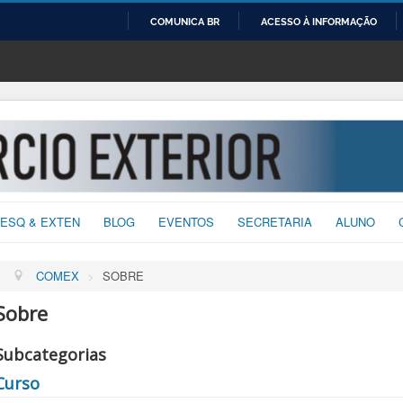
COMUNICA BR
ACESSO À INFORMAÇÃO
IR
PARA
O
CONTEÚDO
ESQ & EXTEN
BLOG
EVENTOS
SECRETARIA
ALUNO
COMEX
>
SOBRE
Sobre
Subcategorias
Curso