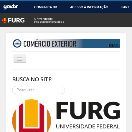
COMUNICA BR
ACESSO À INFORMAÇÃO
PARTI
IR
Universidade
Federal do Rio Grande
PARA
O
CONTEÚDO
Alternar
Navegação
INÍCIO
BUSCA NO SITE:
SOBRE
Pesquisar...
NOTÍCIAS
PESQ & EXTEN
BLOG
EVENTOS