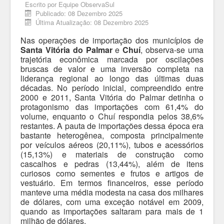
Escrito por
Equipe ObservaSul
Publicado: 08 Dezembro 2025
Última Atualização: 08 Dezembro 2025
Nas operações de importação dos municípios de
Santa Vitória do Palmar
e
Chuí
, observa-se uma
trajetória econômica marcada por oscilações
bruscas de valor e uma inversão completa na
liderança regional ao longo das últimas duas
décadas. No período inicial, compreendido entre
2000 e 2011, Santa Vitória do Palmar detinha o
protagonismo das importações com 61,4% do
volume, enquanto o Chuí respondia pelos 38,6%
restantes. A pauta de importações dessa época era
bastante heterogênea, composta principalmente
por veículos aéreos (20,11%), tubos e acessórios
(15,13%) e materiais de construção como
cascalhos e pedras (13,44%), além de itens
curiosos como sementes e frutos e artigos de
vestuário. Em termos financeiros, esse período
manteve uma média modesta na casa dos milhares
de dólares, com uma exceção notável em 2009,
quando as importações saltaram para mais de 1
milhão de dólares.