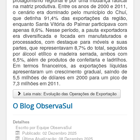
protagonismo regional e por uma mudança radical
na matriz produtiva. Entre os anos de 2000 e 2011,
o cenário era dominado pelo município do Chuí,
que detinha 91,4% das exportações da região,
enquanto Santa Vitória do Palmar participava com
apenas 8,6%. Nesse período, a pauta exportadora
era diversificada e focada em manufaturados e
processados, com destaque para móveis e suas
partes, que representavam 8,7% do total, seguidos
por álcool etílico e madeira serrada, ambos com
6,5%, além de produtos de confeitaria e ladrilhos.
Em termos financeiros, as exportações líquidas
apresentaram um crescimento gradual, saindo de
5,5 milhões de dólares em 2000 para um pico de
7,3 milhões em 2011.
Leia mais: Evolução das Operações de Exportação
O Blog ObservaSul
Detalhes
Escrito por
Equipe ObservaSul
Publicado: 02 Dezembro 2025
Última Atualização: 08 Dezembro 2025