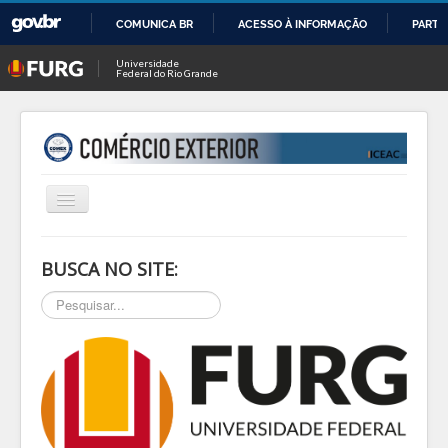
COMUNICA BR
ACESSO À INFORMAÇÃO
PARTI
IR
Universidade
Federal do Rio Grande
PARA
O
CONTEÚDO
Alternar
Navegação
INÍCIO
BUSCA NO SITE:
SOBRE
Pesquisar...
NOTÍCIAS
PESQ & EXTEN
BLOG
EVENTOS