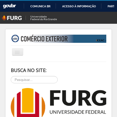
COMUNICA BR
ACESSO À INFORMAÇÃO
PARTI
IR
Universidade
Federal do Rio Grande
PARA
O
CONTEÚDO
Alternar
Navegação
INÍCIO
BUSCA NO SITE:
SOBRE
Pesquisar...
NOTÍCIAS
PESQ & EXTEN
BLOG
EVENTOS