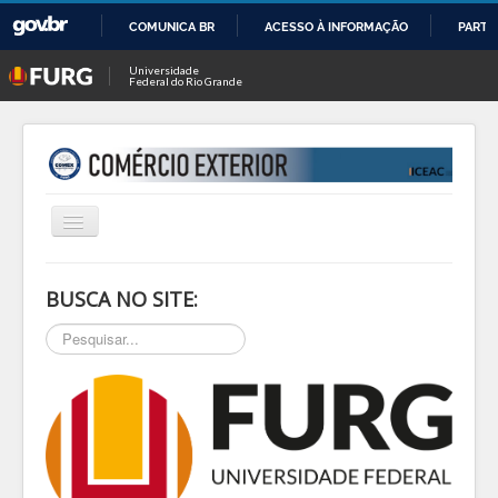
COMUNICA BR
ACESSO À INFORMAÇÃO
PARTI
IR
Universidade
Federal do Rio Grande
PARA
O
CONTEÚDO
Alternar
Navegação
INÍCIO
BUSCA NO SITE:
SOBRE
Pesquisar...
NOTÍCIAS
PESQ & EXTEN
BLOG
EVENTOS