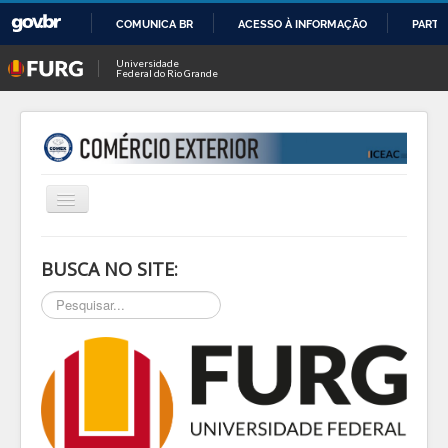
COMUNICA BR
ACESSO À INFORMAÇÃO
PARTI
IR
Universidade
Federal do Rio Grande
PARA
O
CONTEÚDO
Alternar
Navegação
INÍCIO
BUSCA NO SITE:
SOBRE
Pesquisar...
NOTÍCIAS
PESQ & EXTEN
BLOG
EVENTOS