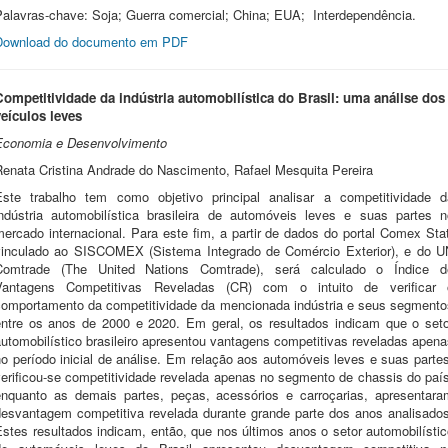
Palavras-chave: Soja; Guerra comercial; China; EUA; Interdependência.
Download do documento em PDF
Competitividade da indústria automobilística do Brasil: uma análise dos
veículos leves
Economia e Desenvolvimento
Renata Cristina Andrade do Nascimento,
Rafael Mesquita Pereira
Este trabalho tem como objetivo principal analisar a competitividade d
indústria automobilística brasileira de automóveis leves e suas partes n
ercado internacional. Para este fim, a partir de dados do portal Comex Sta
vinculado ao SISCOMEX (Sistema Integrado de Comércio Exterior), e do U
Comtrade (The United Nations Comtrade), será calculado o Índice d
Vantagens Competitivas Reveladas (CR) com o intuito de verificar 
comportamento da competitividade da mencionada indústria e seus segmento
entre os anos de 2000 e 2020. Em geral, os resultados indicam que o seto
utomobilístico brasileiro apresentou vantagens competitivas reveladas apen
o período inicial de análise. Em relação aos automóveis leves e suas parte
verificou-se competitividade revelada apenas no segmento de chassis do país
enquanto as demais partes, peças, acessórios e carroçarias, apresentara
desvantagem competitiva revelada durante grande parte dos anos analisados
stes resultados indicam, então, que nos últimos anos o setor automobilísti