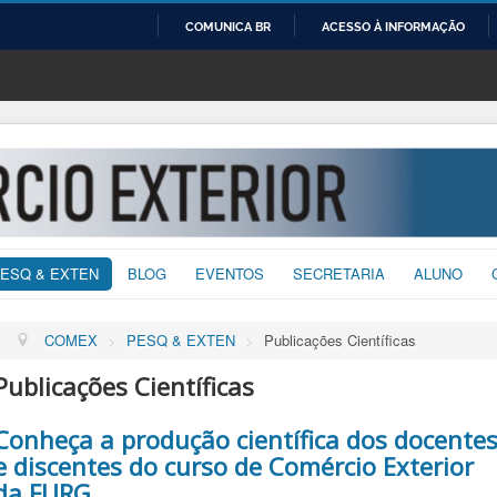
COMUNICA BR
ACESSO À INFORMAÇÃO
IR
PARA
O
CONTEÚDO
ESQ & EXTEN
BLOG
EVENTOS
SECRETARIA
ALUNO
COMEX
>
PESQ & EXTEN
>
Publicações Científicas
Publicações Científicas
Conheça a produção científica dos docente
e discentes do curso de Comércio Exterior
da FURG.