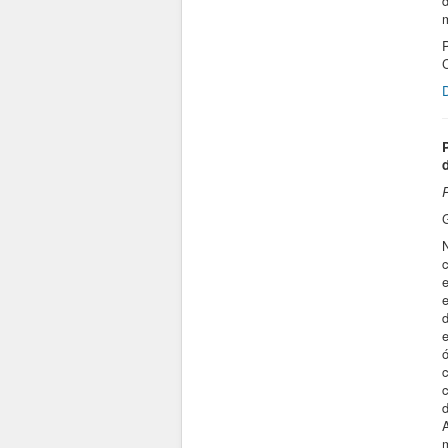
m
C
c