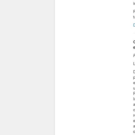
P
t
L
p
u
c