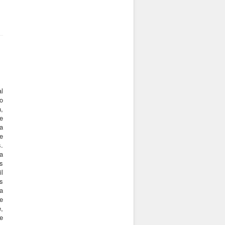
l
o
,
e
a
e
.
a
s
l
s
a
e
,
e