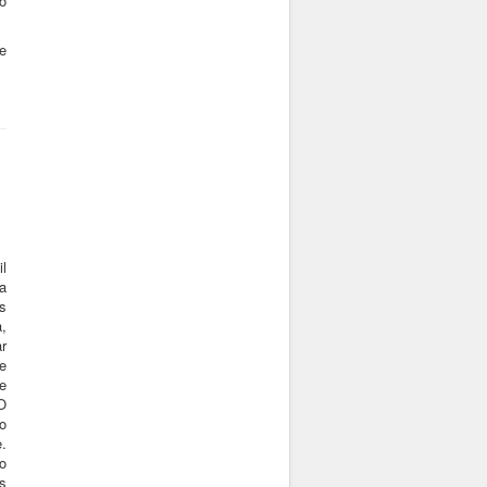
o
e
l
 a
s
,
r
e
e
O
o
.
o
s