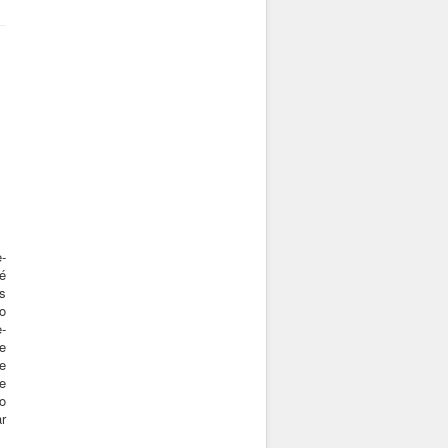
-
é
s
o
-
e
 e
re
o
r