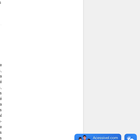
s
.
e
,
a
é
,
s
é
a
s
l
-
e
s
s