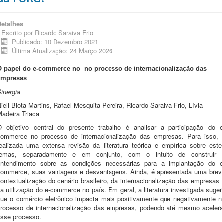
Detalhes
Escrito por
Ricardo Saraiva Frio
Publicado: 10 Dezembro 2021
Última Atualização: 24 Março 2026
O papel do e-commerce no no processo de internacionalização das
empresas
inergia
ieli Blota Martins, Rafael Mesquita Pereira, Ricardo Saraiva Frio, Lívia
Madeira Triaca
O objetivo central do presente trabalho é analisar a participação do e
commerce no processo de internacionalização das empresas. Para isso, 
realizada uma extensa revisão da literatura teórica e empírica sobre este
temas, separadamente e em conjunto, com o intuito de construir 
entendimento sobre as condições necessárias para a implantação do e
commerce, suas vantagens e desvantagens. Ainda, é apresentada uma brev
ontextualização do cenário brasileiro, da internacionalização das empresas
a utilização do e-commerce no país. Em geral, a literatura investigada suge
que o comércio eletrônico impacta mais positivamente que negativamente n
processo de internacionalização das empresas, podendo até mesmo acelera
esse processo.