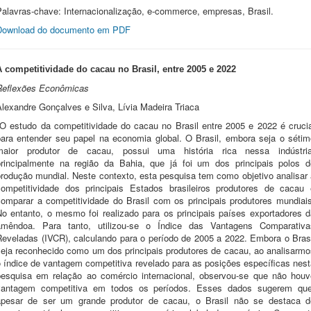
Palavras-chave: Internacionalização, e-commerce, empresas, Brasil.
Download do documento em PDF
A competitividade do cacau no Brasil, entre 2005 e 2022
Reflexões Econômicas
lexandre Gonçalves e Silva, Lívia Madeira Triaca
O estudo da competitividade do cacau no Brasil entre 2005 e 2022 é crucia
para entender seu papel na economia global. O Brasil, embora seja o sétim
maior produtor de cacau, possui uma história rica nessa indústria
principalmente na região da Bahia, que já foi um dos principais polos d
produção mundial. Neste contexto, esta pesquisa tem como objetivo analisar 
competitividade dos principais Estados brasileiros produtores de cacau 
comparar a competitividade do Brasil com os principais produtores mundiais
No entanto, o mesmo foi realizado para os principais países exportadores d
amêndoa. Para tanto, utilizou-se o Índice das Vantagens Comparativa
Reveladas (IVCR), calculando para o período de 2005 a 2022. Embora o Brasi
seja reconhecido como um dos principais produtores de cacau, ao analisarmo
o índice de vantagem competitiva revelado para as posições específicas nest
pesquisa em relação ao comércio internacional, observou-se que não houv
vantagem competitiva em todos os períodos. Esses dados sugerem que
apesar de ser um grande produtor de cacau, o Brasil não se destaca d