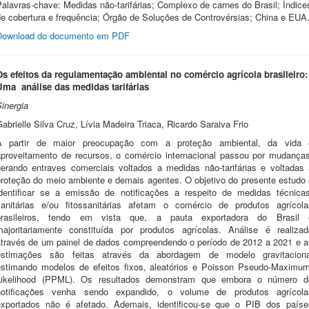
alavras-chave: Medidas não-tarifárias; Complexo de carnes do Brasil; Índice
de cobertura e frequência; Órgão de Soluções de Controvérsias; China e EUA
Download do documento em PDF
Os efeitos da regulamentação ambiental no comércio agrícola brasileiro:
Uma análise das medidas tarifárias
inergia
abrielle Silva Cruz, Lívia Madeira Triaca, Ricardo Saraiva Frio
A partir de maior preocupação com a proteção ambiental, da vida 
aproveitamento de recursos, o comércio internacional passou por mudanças
gerando entraves comerciais voltados a medidas não-tarifárias e voltadas 
proteção do meio ambiente e demais agentes. O objetivo do presente estudo 
identificar se a emissão de notificações a respeito de medidas técnicas
sanitárias e/ou fitossanitárias afetam o comércio de produtos agrícola
brasileiros, tendo em vista que, a pauta exportadora do Brasil 
majoritariamente constituída por produtos agrícolas. Análise é realizad
através de um painel de dados compreendendo o período de 2012 a 2021 e a
estimações são feitas através da abordagem de modelo gravitaciona
estimando modelos de efeitos fixos, aleatórios e Poisson Pseudo-Maximum
Likelihood (PPML). Os resultados demonstram que embora o número d
notificações venha sendo expandido, o volume de produtos agrícola
exportados não é afetado. Ademais, identificou-se que o PIB dos paíse