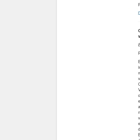
m
a
n
E