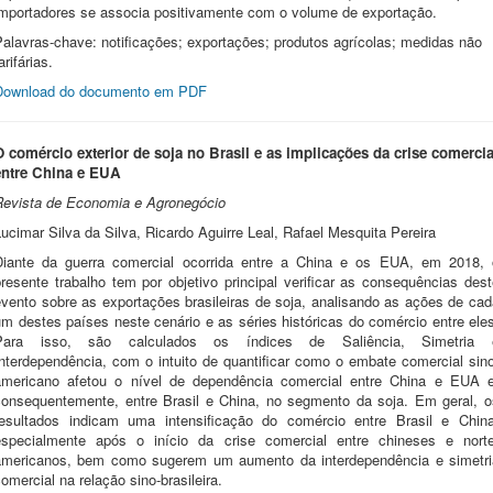
importadores se associa positivamente com o volume de exportação.
alavras-chave: notificações; exportações; produtos agrícolas; medidas não
arifárias.
Download do documento em PDF
O comércio exterior de soja no Brasil e as implicações da crise comercia
entre China e EUA
Revista de Economia e Agronegócio
ucimar Silva da Silva, Ricardo Aguirre Leal,
Rafael Mesquita Pereira
Diante da guerra comercial ocorrida entre a China e os EUA, em 2018, 
resente trabalho tem por objetivo principal verificar as consequências des
evento sobre as exportações brasileiras de soja, analisando as ações de cad
m destes países neste cenário e as séries históricas do comércio entre ele
Para isso, são calculados os índices de Saliência, Simetria 
Interdependência, com o intuito de quantificar como o embate comercial sino
americano afetou o nível de dependência comercial entre China e EUA e
consequentemente, entre Brasil e China, no segmento da soja. Em geral, o
resultados indicam uma intensificação do comércio entre Brasil e China
especialmente após o início da crise comercial entre chineses e norte
americanos, bem como sugerem um aumento da interdependência e simetri
omercial na relação sino-brasileira.