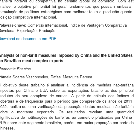
maneira notável ou competitiva no cenário global de comércio. Com est
análise, o objetivo primordial foi gerar fundamentos que possam embasar 
formulação de políticas estratégicas para melhorar tanto a produção quanto 
osição competitiva internacional.
Palavras-chave: Comércio internacional, Índice de Vantagem Comparativa
Revelada, Exportação, Produção.
Download do documento em PDF
Analysis of non-tariff measures imposed by China and the United States
on Brazilian meat complex exports
Economia Ensaios
Pâmela Soares Vasconcelos, Rafael Mesquita Pereira
O objetivo deste trabalho é analisar a incidência de medidas não-tarifária
impostas por China e EUA sobre as exportações brasileiras dos principai
produtos do seu complexo de carnes. A partir do cálculo dos índices d
cobertura e de frequência para o período que compreende os anos de 2011 
2022, realiza-se uma verificação da proporção destas medidas não-tarifária
sobre o montante exportado. Os resultados revelam uma quantidad
ignificativa de notificações de barreiras ao comércio praticadas por China
EUA sobre este segmento brasileiro, porém, em maior proporção por parte do
chineses.