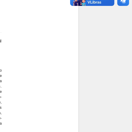
l
o
te
a
s.
e
-
,
s
,
-
a