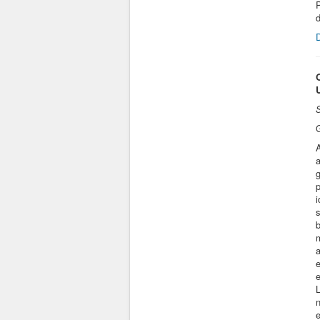
P
S
G