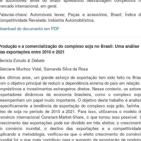
de automóveis leves do Brasil apresentou desvantagem competitiva n
ercado internacional, em geral.
Palavras-chave: Automóveis leves; Peças e acessórios, Brasil; Índice d
ompetitividade Revelada; Indústria Automobilística.
Download do documento em PDF
Produção e a comercialização do complexo soja no Brasil: Uma análise
das exportações entre 2010 e 2021
Revista Estudo & Debate
Gleiciane Munhoz Vidal,
Samanda Silva da Rosa
Nos últimos anos, um grande esforço de exportação tem sido feito no Brasi
om o objetivo principal de reduzir a dependência externa do país em relação
empréstimos e investimentos estrangeiros diretos. Nesse contexto, os setore
exportadores dinâmicos da economia brasileira, como o complexo soja
desempenham um papel muito importante. O objetivo deste trabalho é analisa
especificamente a tendência de exportação do complexo soja grão, farinha 
óleo de soja no período de 2010 a 2021. Para isso, utilizamos o modelo d
comércio internacional Constant-Market-Share, o que tornou isso possível. 
crescimento das exportações pode ser dividido em três efeitos: o cresciment
do comércio mundial, o destino das exportações e a competitividade
Aplicando a metodologia, verificou-se que o efeito crescimento do comérci
mundial foi o que mais contribuiu para o aumento da exportação de produto