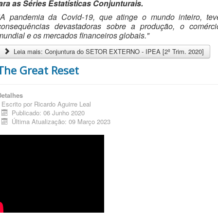
ara as Séries Estatísticas Conjunturais.
"A pandemia da Covid-19, que atinge o mundo inteiro, tev
consequências devastadoras sobre a produção, o comérci
mundial e os mercados financeiros globais."
Leia mais: Conjuntura do SETOR EXTERNO - IPEA [2º Trim. 2020]
The Great Reset
Detalhes
Escrito por
Ricardo Aguirre Leal
Publicado: 06 Junho 2020
Última Atualização: 09 Março 2023