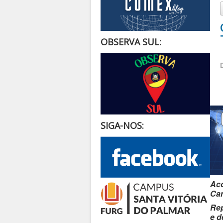
OBSERVA SUL:
SIGA-NOS:
Aco
Car
Rep
e d