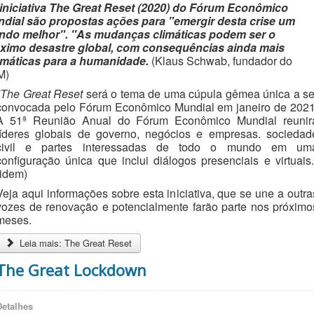
iniciativa The Great Reset (2020) do Fórum Econômico
dial são propostas ações para "emergir desta crise um
do melhor". "As mudanças climáticas podem ser o
ximo desastre global, com consequências ainda mais
máticas para a humanidade.
(Klaus Schwab, fundador do
M)
"The Great Reset
será o tema de uma cúpula gêmea única a se
convocada pelo Fórum Econômico Mundial em janeiro de 2021
A 51ª Reunião Anual do Fórum Econômico Mundial reunir
líderes globais de governo, negócios e empresas.
sociedad
civil e partes interessadas de todo o mundo em um
configuração única que inclui diálogos presenciais e virtuais.
(idem)
Veja aqui informações sobre esta iniciativa, que se une a outra
vozes de renovação e potencialmente farão parte nos próximo
meses.
Leia mais: The Great Reset
The Great Lockdown
Detalhes