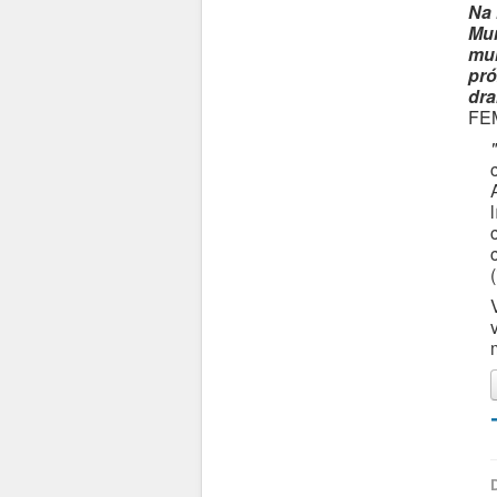
Na 
Mun
mun
pró
dra
FE