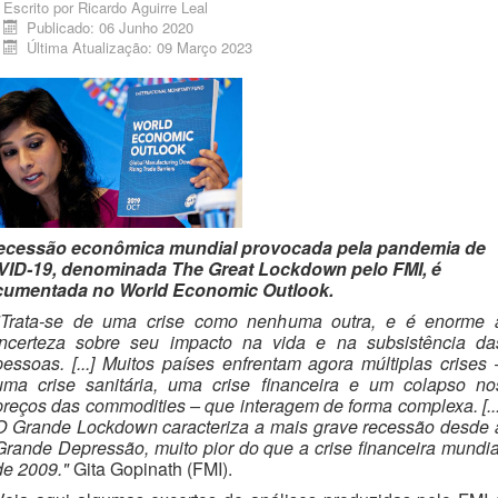
Escrito por
Ricardo Aguirre Leal
Publicado: 06 Junho 2020
Última Atualização: 09 Março 2023
ecessão econômica mundial provocada pela pandemia de
ID-19, denominada The Great Lockdown pelo FMI, é
umentada no World Economic Outlook.
"Trata-se de uma crise como nenhuma outra, e é enorme 
incerteza sobre seu impacto na vida e na subsistência da
pessoas. [...] Muitos países enfrentam agora múltiplas crises 
uma crise sanitária, uma crise financeira e um colapso no
preços das commodities – que interagem de forma complexa. [...
O Grande Lockdown caracteriza a mais grave recessão desde 
Grande Depressão, muito pior do que a crise financeira mundia
de 2009."
Gita Gopinath (FMI).