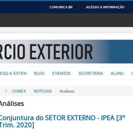
COMUNICA BR
ACESSO À INFORMAÇÃO
IR
PARA
O
CONTEÚDO
ESQ & EXTEN
BLOG
EVENTOS
SECRETARIA
ALUNO
COMEX
>
NOTÍCIAS
>
Análises
Análises
Conjuntura do SETOR EXTERNO - IPEA [3º
Trim. 2020]