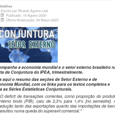
Detalhes
Escrito por
Ricardo Aguirre Leal
Publicado: 16 Agosto 2020
Última Atualização: 09 Março 2023
mpanhe a economia mundial e o setor externo brasileiro n
ta de Conjuntura do IPEA, trimestralmente.
a aqui o resumo das seções de Setor Externo e de
nomia Mundial, com os links para os textos completos e
a as Séries Estatísticas Conjunturais.
"O deficit de transações correntes, como proporção do produt
interno bruto (PIB), caiu de 2,3% para 1,4% [no semestre]. 
redução tanto das exportações quanto das importações de ben
resultou numa queda do superavit comercial."