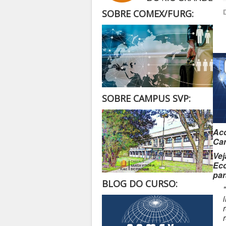
SOBRE COMEX/FURG:
SOBRE CAMPUS SVP:
Aco
Car
Vej
Eco
par
BLOG DO CURSO: