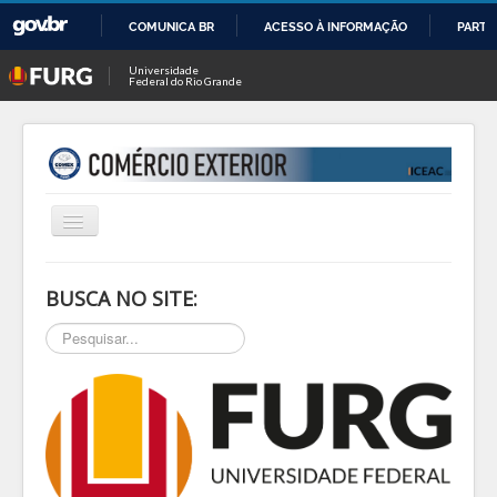
COMUNICA BR
ACESSO À INFORMAÇÃO
PARTI
IR
Universidade
Federal do Rio Grande
PARA
O
CONTEÚDO
Alternar
Navegação
INÍCIO
BUSCA NO SITE:
SOBRE
Pesquisar...
NOTÍCIAS
PESQ & EXTEN
BLOG
EVENTOS