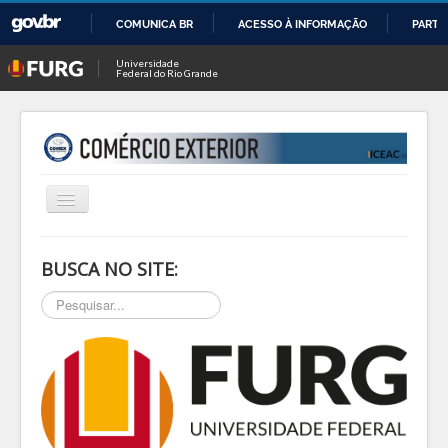
COMUNICA BR
ACESSO À INFORMAÇÃO
PARTI
IR
Universidade
Federal do Rio Grande
PARA
O
CONTEÚDO
Alternar
Navegação
INÍCIO
BUSCA NO SITE:
SOBRE
Pesquisar...
NOTÍCIAS
PESQ & EXTEN
BLOG
EVENTOS