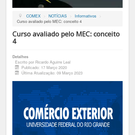
COMEX
>
NOTÍCIAS
>
Informativos
>
Curso avaliado pelo MEC: conceito 4
Curso avaliado pelo MEC: conceito
4
Detalhes
Escrito por
Ricardo Aguirre Leal
Publicado: 17 Março 2020
Última Atualização: 09 Março 2023