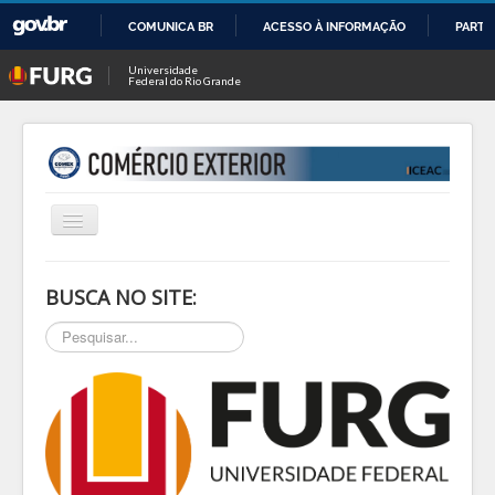
COMUNICA BR
ACESSO À INFORMAÇÃO
PARTI
IR
Universidade
Federal do Rio Grande
PARA
O
CONTEÚDO
Alternar
Navegação
INÍCIO
BUSCA NO SITE:
SOBRE
Pesquisar...
NOTÍCIAS
PESQ & EXTEN
BLOG
EVENTOS