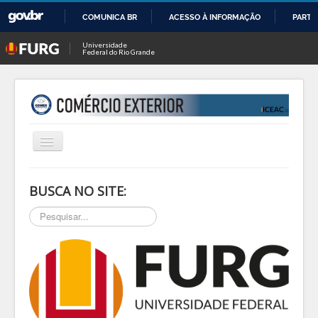
COMUNICA BR
ACESSO À INFORMAÇÃO
PARTI
IR
Universidade
Federal do Rio Grande
PARA
O
CONTEÚDO
Alternar
Navegação
INÍCIO
BUSCA NO SITE:
SOBRE
Pesquisar...
NOTÍCIAS
PESQ & EXTEN
BLOG
EVENTOS