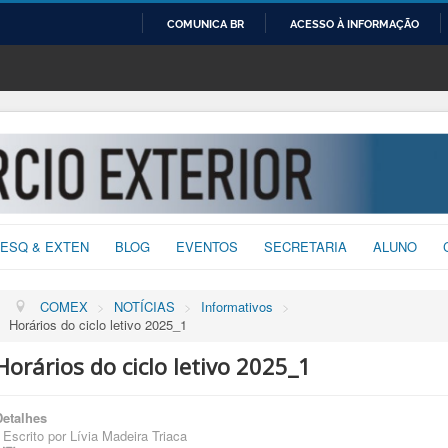
COMUNICA BR
ACESSO À INFORMAÇÃO
IR
PARA
O
CONTEÚDO
ESQ & EXTEN
BLOG
EVENTOS
SECRETARIA
ALUNO
COMEX
>
NOTÍCIAS
>
Informativos
>
Horários do ciclo letivo 2025_1
Horários do ciclo letivo 2025_1
Detalhes
Escrito por
Lívia Madeira Triaca