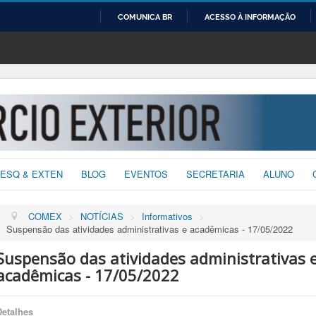
COMUNICA BR
ACESSO À INFORMAÇÃO
IR
PARA
O
CONTEÚDO
ESQ & EXTEN
BLOG
EVENTOS
SECRETARIA
ALUNO
COMEX
>
NOTÍCIAS
>
Informativos
>
Suspensão das atividades administrativas e acadêmicas - 17/05/2022
Suspensão das atividades administrativas 
acadêmicas - 17/05/2022
Detalhes