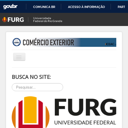
COMUNICA BR
ACESSO À INFORMAÇÃO
PARTI
IR
Universidade
Federal do Rio Grande
PARA
O
CONTEÚDO
Alternar
Navegação
INÍCIO
BUSCA NO SITE:
SOBRE
Pesquisar...
NOTÍCIAS
PESQ & EXTEN
BLOG
EVENTOS