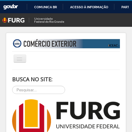
COMUNICA BR
ACESSO À INFORMAÇÃO
PARTI
IR
Universidade
Federal do Rio Grande
PARA
O
CONTEÚDO
Alternar
Navegação
INÍCIO
BUSCA NO SITE:
SOBRE
Pesquisar...
NOTÍCIAS
PESQ & EXTEN
BLOG
EVENTOS