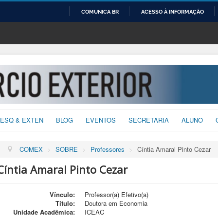
COMUNICA BR
ACESSO À INFORMAÇÃO
IR
PARA
O
CONTEÚDO
ESQ & EXTEN
BLOG
EVENTOS
SECRETARIA
ALUNO
COMEX
>
SOBRE
>
Professores
>
Cíntia Amaral Pinto Cezar
Cíntia Amaral Pinto Cezar
Vínculo:
Professor(a) Efetivo(a)
Título:
Doutora em Economia
Unidade Acadêmica:
ICEAC