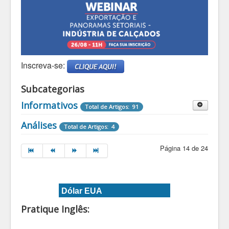
Inscreva-se:
Subcategorias
Informativos
Total de Artigos: 91
Destaques Informativos
Análises
Total de Artigos: 4
Total de Artigos: 2
Página 14 de 24
Dólar EUA
Pratique Inglês: