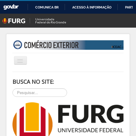
COMUNICA BR
ACESSO À INFORMAÇÃO
PARTI
IR
Universidade
Federal do Rio Grande
PARA
O
CONTEÚDO
Alternar
Navegação
INÍCIO
BUSCA NO SITE:
SOBRE
Pesquisar...
NOTÍCIAS
PESQ & EXTEN
BLOG
EVENTOS