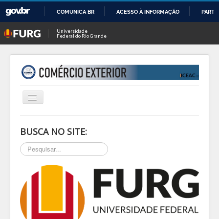
COMUNICA BR
ACESSO À INFORMAÇÃO
PARTI
IR
Universidade
Federal do Rio Grande
PARA
O
CONTEÚDO
Alternar
Navegação
INÍCIO
BUSCA NO SITE:
SOBRE
Pesquisar...
NOTÍCIAS
PESQ & EXTEN
BLOG
EVENTOS