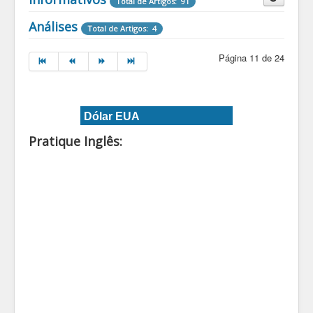
Total de Artigos: 91
Destaques Informativos
Análises
Total de Artigos: 4
Total de Artigos: 2
Página 11 de 24
Dólar EUA
Pratique Inglês: