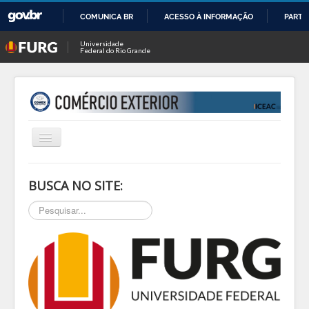
COMUNICA BR
ACESSO À INFORMAÇÃO
PARTI
IR
Universidade
Federal do Rio Grande
PARA
O
CONTEÚDO
Alternar
Navegação
INÍCIO
BUSCA NO SITE:
SOBRE
Pesquisar...
NOTÍCIAS
PESQ & EXTEN
BLOG
EVENTOS