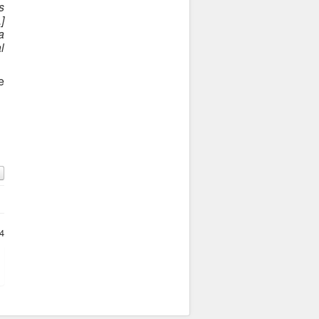
s
]
a
l
e
4