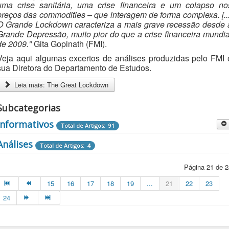
uma crise sanitária, uma crise financeira e um colapso no
preços das commodities – que interagem de forma complexa. [...
O Grande Lockdown caracteriza a mais grave recessão desde 
Grande Depressão, muito pior do que a crise financeira mundia
de 2009."
Gita Gopinath (FMI).
Veja aqui algumas excertos de análises produzidas pelo FMI 
sua Diretora do Departamento de Estudos.
Leia mais: The Great Lockdown
Subcategorias
Informativos
Total de Artigos: 91
Destaques Informativos
Análises
Total de Artigos: 4
Total de Artigos: 2
Página 21 de 2
15
16
17
18
19
...
21
22
23
24