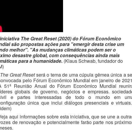
iniciativa The Great Reset (2020) do Fórum Econômico
dial são propostas ações para "emergir desta crise um
do melhor". "As mudanças climáticas podem ser o
ximo desastre global, com consequências ainda mais
máticas para a humanidade.
(Klaus Schwab, fundador do
M)
"The Great Reset
será o tema de uma cúpula gêmea única a se
convocada pelo Fórum Econômico Mundial em janeiro de 2021
A 51ª Reunião Anual do Fórum Econômico Mundial reunir
líderes globais de governo, negócios e empresas.
sociedad
civil e partes interessadas de todo o mundo em um
configuração única que inclui diálogos presenciais e virtuais.
(idem)
Veja aqui informações sobre esta iniciativa, que se une a outra
vozes de renovação e potencialmente farão parte nos próximo
meses.