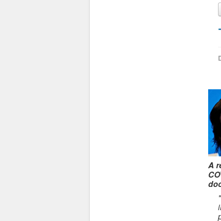
A r
COV
doc