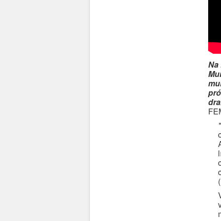
Na 
Mun
mun
pró
dra
FE