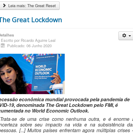
Leia mais: The Great Reset
The Great Lockdown
Detalhes
Escrito por
Ricardo Aguirre Leal
Publicado: 06 Junho 2020
ecessão econômica mundial provocada pela pandemia de
ID-19, denominada The Great Lockdown pelo FMI, é
umentada no World Economic Outlook.
"Trata-se de uma crise como nenhuma outra, e é enorme 
incerteza sobre seu impacto na vida e na subsistência da
pessoas. [...] Muitos países enfrentam agora múltiplas crises 