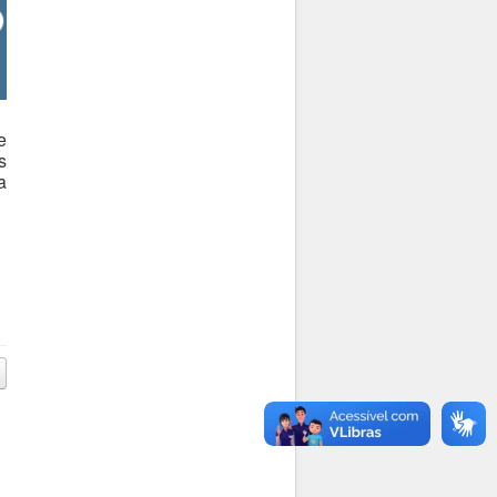
e
s
a