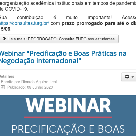
reorganização acadêmica institucionais em tempos de pandemi
de COVID-19.
Sua contribuição é muito importante! Acess
https://consultas.furg.br/
com
prazo prorrogado para até o di
15/06
.
Leia mais: PRORROGADO: Consulta FURG aos estudantes
Webinar "Precificação e Boas Práticas na
Negociação Internacional"
Detalhes
Escrito por
Ricardo Aguirre Leal
Publicado: 08 Junho 2020