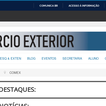
COMUNICA BR
ACESSO À INFORMAÇÃO
IR
PARA
O
CONTEÚDO
ESQ & EXTEN
BLOG
EVENTOS
SECRETARIA
ALUNO
COMEX
DESTAQUES:
NOTÍCIAS: