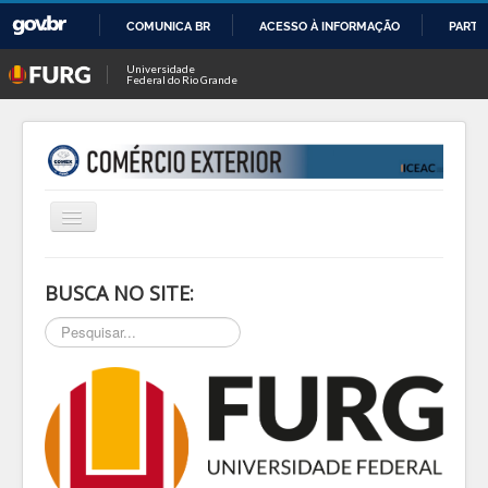
COMUNICA BR
ACESSO À INFORMAÇÃO
PARTI
IR
Universidade
Federal do Rio Grande
PARA
O
CONTEÚDO
Alternar
Navegação
INÍCIO
BUSCA NO SITE:
SOBRE
Pesquisar...
NOTÍCIAS
PESQ & EXTEN
BLOG
EVENTOS