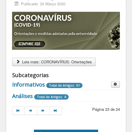
Publicado: 20 Março 2020
Leia mais: CORONAVÍRUS: Orientações
Subcategorias
Informativos
Total de Artigos: 91
Destaques Informativos
Análises
Total de Artigos: 4
Total de Artigos: 2
Página 23 de 24