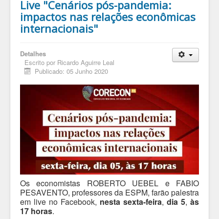
Live "Cenários pós-pandemia:
impactos nas relações econômicas
internacionais"
Detalhes
Escrito por
Ricardo Aguirre Leal
Publicado: 05 Junho 2020
Os economistas ROBERTO UEBEL e FABIO
PESAVENTO, professores da ESPM, farão palestra
em live no Facebook,
nesta sexta-feira
,
dia 5
,
às
17 horas
.