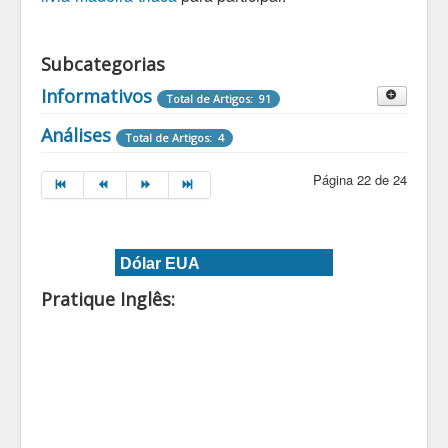
Subcategorias
Informativos
Total de Artigos: 91
Destaques Informativos
Análises
Total de Artigos: 4
Total de Artigos: 2
Página 22 de 24
Dólar EUA
Pratique Inglês: