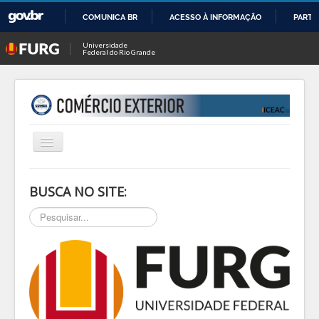
COMUNICA BR
ACESSO À INFORMAÇÃO
PARTI
IR
Universidade
Federal do Rio Grande
PARA
O
CONTEÚDO
Alternar
Navegação
INÍCIO
BUSCA NO SITE:
SOBRE
Pesquisar...
NOTÍCIAS
PESQ & EXTEN
BLOG
EVENTOS