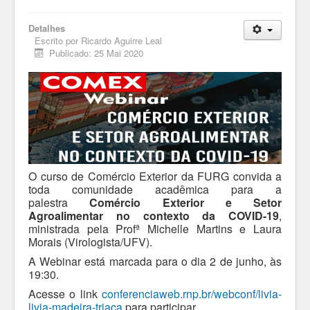
Detalhes
Escrito por
Ricardo Aguirre Leal
Publicado: 25 Mai 2020
O curso de Comércio Exterior da FURG convida a
toda comunidade acadêmica para a
palestra
Comércio Exterior e Setor
Agroalimentar no contexto da COVID-19
,
ministrada pela Profª Michelle Martins e Laura
Morais (Virologista/UFV).
A Webinar está marcada para o dia 2 de junho, às
19:30.
Acesse o link
conferenciaweb.rnp.br/webconf/livia-
livia-madeira-triaca
para participar.